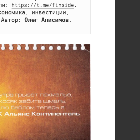
ли: 
https://t.me/finside
. 
ономика, инвестиции, 
 Автор: 
Олег Анисимов.