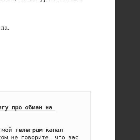
ла.
игу про обман на 
 мой 
телеграм-канал 
том не говорите, что вас 