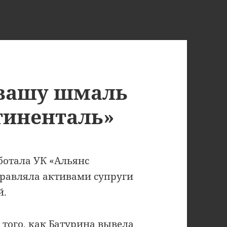
 вашу шмаль
тиненталь»
ботала УК «Альянс
правляла активами супруги
й.
 того, как Батурина вывела