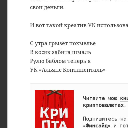
свои деньги.
И вот такой креатив УК использова
С утра грызёт похмелье
В косяк забита шмаль
Рулю баблом теперь я
УК «Альянс Континенталь»
Читайте мою 
кн
криптовалютах
.

Подпишитесь на
«Финсайд»
 и по