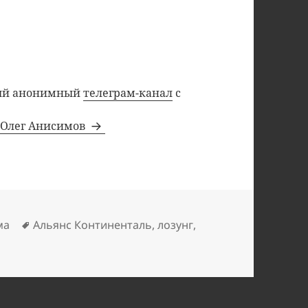
ный анонимный
телеграм-канал
с
а Олег Анисимов
ки
Метки
ма
Альянс Континенталь
,
лозунг
,