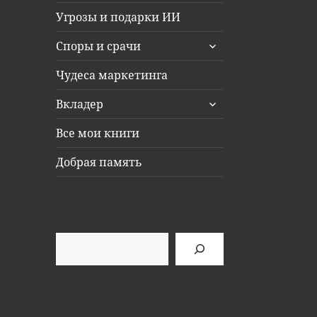
Угрозы и подарки ИИ
раскрыть
Споры и срачи
дочернее
меню
Чудеса маркетинга
раскрыть
Вкладер
дочернее
меню
Все мои книги
Добрая память
Поиск