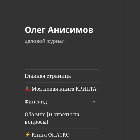
Олег Анисимов
деловой журнал
Главная страница
Моя новая книга КРИПТА
раскрыть
Финсайд
дочернее
меню
Обо мне [и ответы на
вопросы]
Книга ФИАСКО