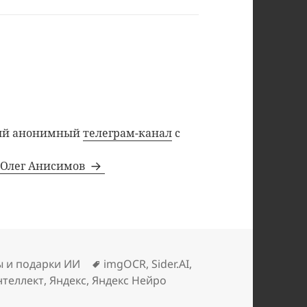
ный анонимный
телеграм-канал
с
а Олег Анисимов
ки
Метки
ы и подарки ИИ
imgOCR
,
Sider.AI
,
нтеллект
,
Яндекс
,
Яндекс Нейро