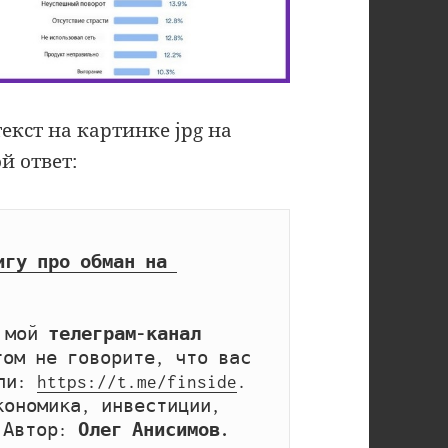
текст на картинке jpg на
й ответ:
игу про обман на 
 мой 
телеграм-канал 
том не говорите, что вас 
ли: 
https://t.me/finside
. 
ономика, инвестиции, 
 Автор: 
Олег Анисимов.