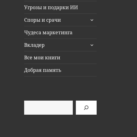
Угрозы и подарки ИИ
раскрыть
Споры и срачи
дочернее
меню
Чудеса маркетинга
раскрыть
Вкладер
дочернее
меню
Все мои книги
Добрая память
Поиск