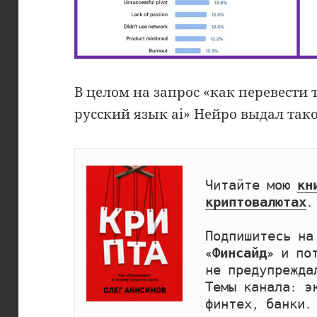
В целом на запрос «как перевести 
русский язык ai» Нейро выдал тако
Читайте мою 
кн
криптовалютах
.

Подпишитесь на
«Финсайд»
 и по
не предупрежда
Темы канала: эк
финтех, банки.