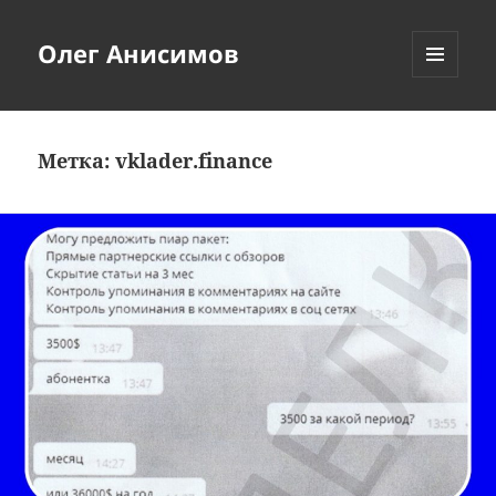
Олег Анисимов
МЕНЮ
И
ВИДЖЕТЫ
Метка:
vklader.finance