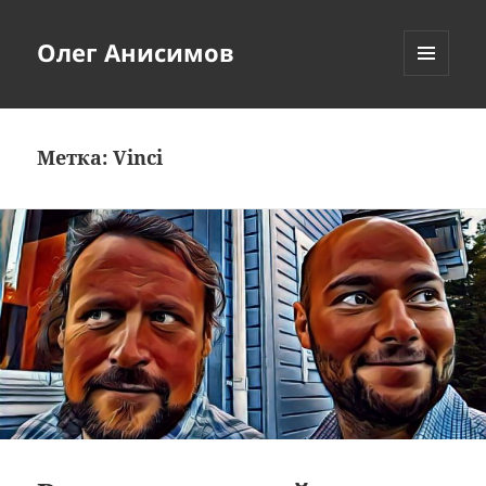
Олег Анисимов
МЕНЮ
И
ВИДЖЕТЫ
Метка:
Vinci