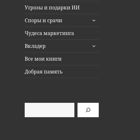
Угрозы и подарки ИИ
раскрыть
Споры и срачи
дочернее
меню
Чудеса маркетинга
раскрыть
Вкладер
дочернее
меню
Все мои книги
Добрая память
Поиск