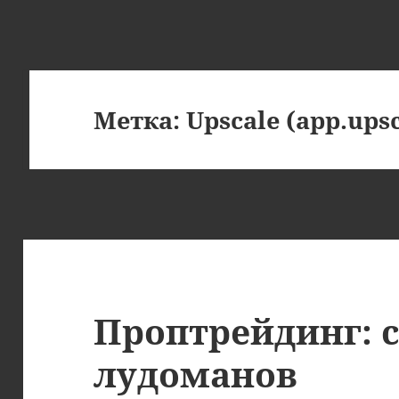
Метка:
Upscale (app.upsc
Проптрейдинг: 
лудоманов