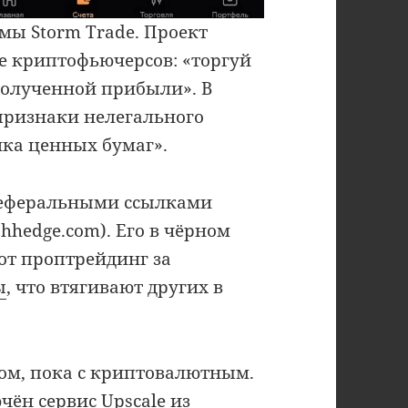
мы Storm Trade. Проект
е криптофьючерсов: «торгуй
полученной прибыли». В
признаки нелегального
ка ценных бумаг».
реферальными ссылками
hhedge.com). Его в чёрном
тот проптрейдинг за
ы
, что втягивают других в
гом, пока с криптовалютным.
чён сервис Upscale из