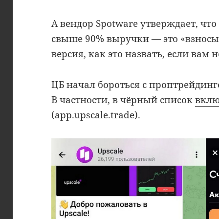
А вендор Spotware утверждает, чт
свыше 90% выручки — это «взносы з
версия, как это назвать, если вам 
ЦБ начал бороться с проптрейдин
В частности, в чёрный список
вкл
(app.upscale.trade).