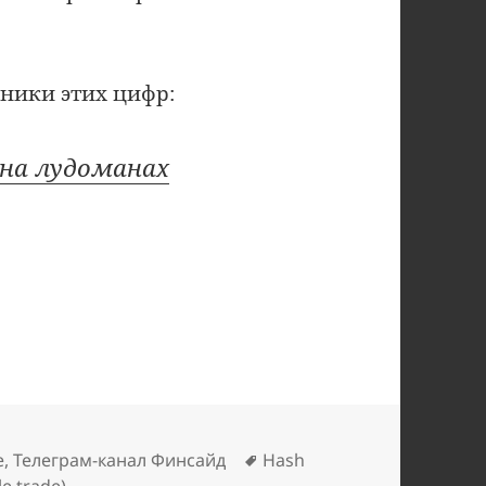
чники этих цифр:
 на лудоманах
ки
Метки
е
,
Телеграм-канал Финсайд
Hash