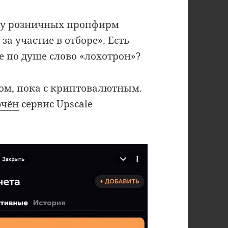
о у розничных пропфирм
а участие в отборе». Есть
не по душе слово «лохотрон»?
гом, пока с криптовалютным.
ючён
сервис Upscale