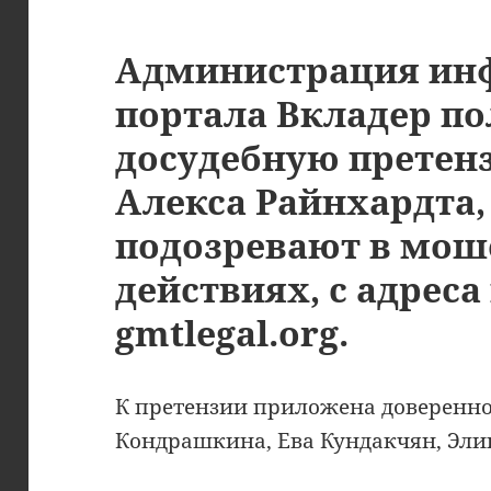
Администрация ин
портала Вкладер п
досудебную претен
Алекса Райнхардта,
подозревают в мо
действиях, с адреса
gmtlegal.org.
К претензии приложена доверенно
Кондрашкина, Ева Кундакчян, Эли