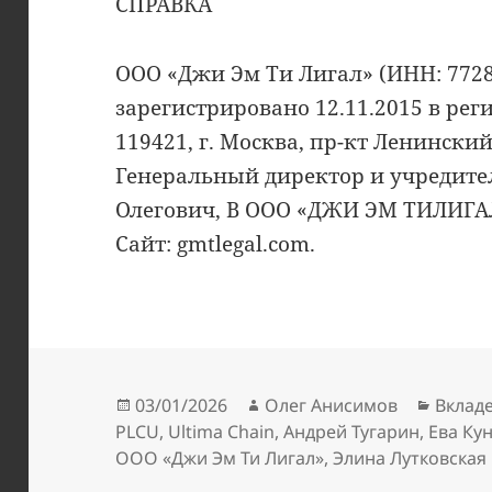
СПРАВКА
ООО «Джи Эм Ти Лигал» (ИНН: 7728
зарегистрировано 12.11.2015 в рег
119421, г. Москва, пр-кт Ленинский, 
Генеральный директор и учредите
Олегович, В ООО «ДЖИ ЭМ ТИЛИГАЛ
Сайт: gmtlegal.com.
Опубликовано
Автор
Рубри
03/01/2026
Олег Анисимов
Вклад
PLCU
,
Ultima Chain
,
Андрей Тугарин
,
Ева Ку
ООО «Джи Эм Ти Лигал»
,
Элина Лутковская