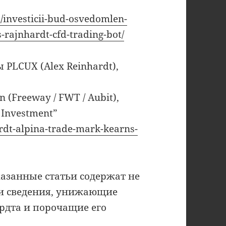
m/investicii-bud-osvedomlen-
s-rajnhardt-cfd-trading-bot/
PLCUX (Alex Reinhardt),
 (Freeway / FWT / Aubit),
t Investment”
ardt-alpina-trade-mark-kearns-
азанные статьи содержат не
ти сведения, унижающие
ардта и порочащие его