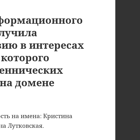
формационного
олучила
зию в интересах
 которого
шеннических
 на домене
сть на имена: Кристина
на Лутковская.