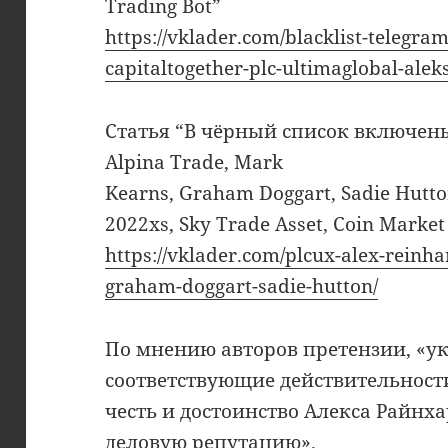
Trading Bot”
https://vklader.com/blacklist-telegra
capitaltogether-plc-ultimaglobal-alek
Статья “В чёрный список включены 
Alpina Trade, Mark
Kearns, Graham Doggart, Sadie Hutton
2022xs, Sky Trade Asset, Coin Marke
https://vklader.com/plcux-alex-reinh
graham-doggart-sadie-hutton/
По мнению авторов претензии, «ук
соответствующие действительнос
честь и достоинство Алекса Райнх
деловую репутацию».