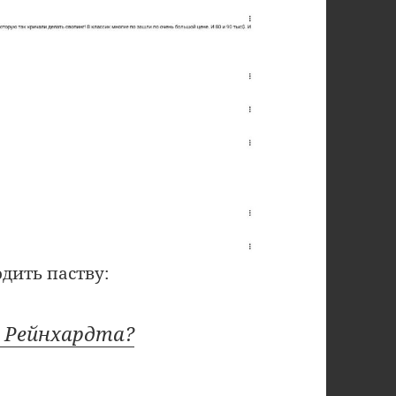
дить паству:
а Рейнхардта?