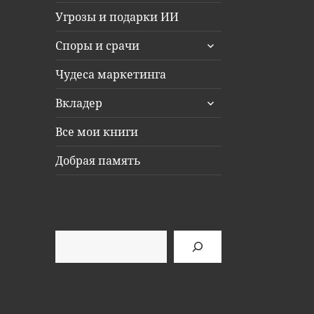
Угрозы и подарки ИИ
раскрыть
Споры и срачи
дочернее
меню
Чудеса маркетинга
раскрыть
Вкладер
дочернее
меню
Все мои книги
Добрая память
Поиск