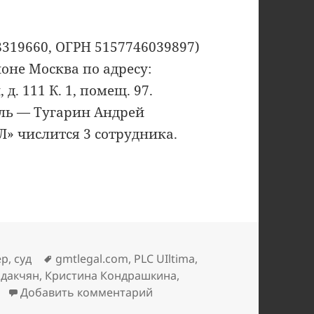
319660, ОГРН 5157746039897)
ионе Москва по адресу:
д. 111 К. 1, помещ. 97.
ль — Тугарин Андрей
» числится 3 сотрудника.
ки
Метки
ер
,
суд
gmtlegal.com
,
PLC UIltima
,
ндакчян
,
Кристина Кондрашкина
,
к записи Алекс Райнхардт на
Добавить комментарий