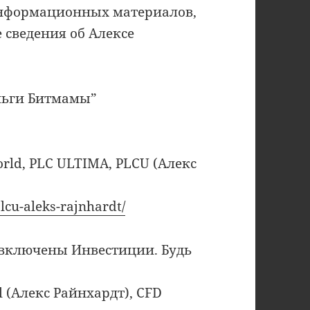
информационных материалов,
сведения об Алексе
еньги Битмамы”
rld, PLC ULTIMA, PLCU (Алекс
lcu-aleks-rajnhardt/
 включены Инвестиции. Будь
al (Алекс Райнхардт), CFD