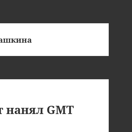
рашкина
т нанял GMT