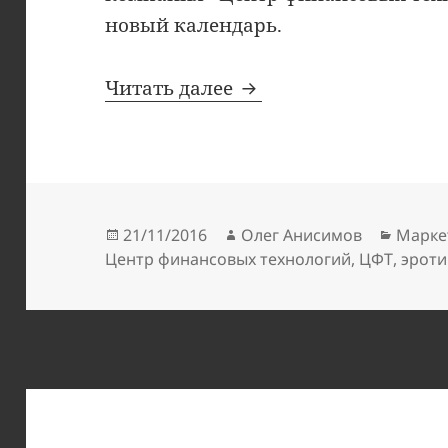
новый календарь.
Календарь ЦФТ — 20
Читать далее
Опубликовано
Автор
Рубри
21/11/2016
Олег Анисимов
Марке
Центр финансовых технологий
,
ЦФТ
,
эроти