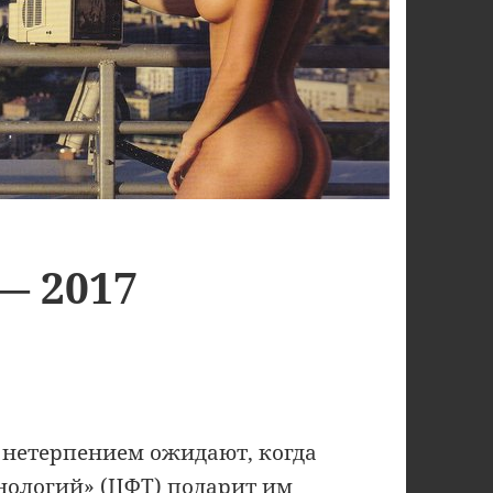
— 2017
 нетерпением ожидают, когда
нологий» (ЦФТ) подарит им