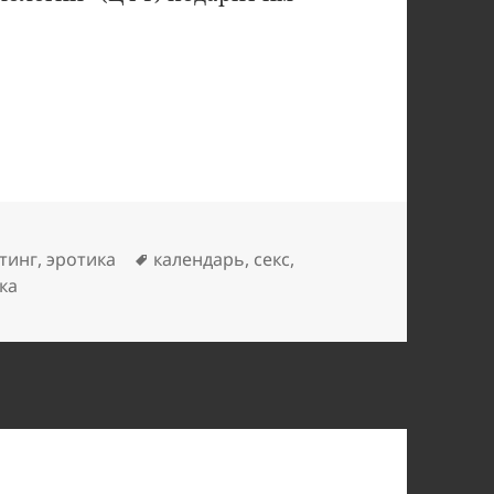
17
ки
Метки
тинг
,
эротика
календарь
,
секс
,
ка