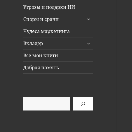
Угрозы и подарки ИИ
раскрыть
Споры и срачи
дочернее
меню
Чудеса маркетинга
раскрыть
Вкладер
дочернее
меню
Все мои книги
Добрая память
Поиск