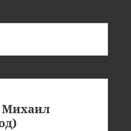
: Михаил
од)