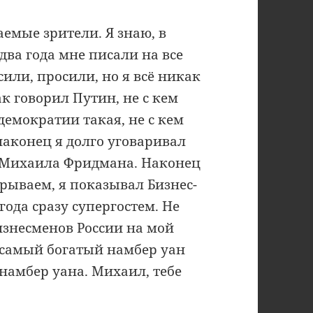
аемые зрители. Я знаю, в
 два года мне писали на все
или, просили, но я всё никак
ак говорил Путин, не с кем
демократии такая, не с кем
 наконец я долго уговаривал
а Михаила Фридмана. Наконец
крываем, я показывал Бизнес-
года сразу супергостем. Не
изнесменов России на мой
е самый богатый намбер уан
 намбер уана. Михаил, тебе