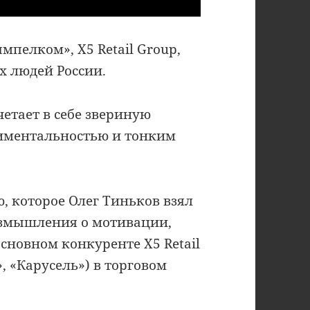
пелком», X5 Retail Group,
х людей России.
четает в себе звериную
тиментальностью и тонким
, которое Олег Тиньков взял
азмышления о мотивации,
основном конкуренте X5 Retail
, «Карусель») в торговом