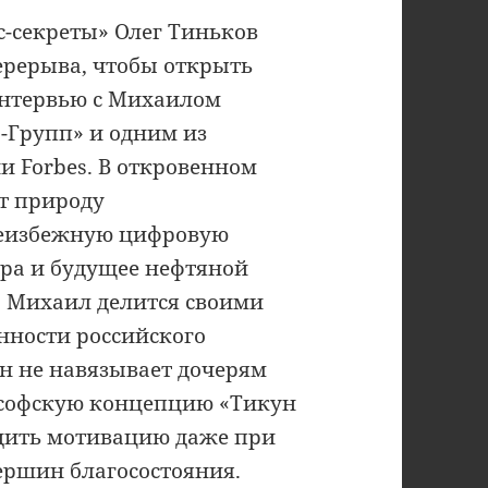
с-секреты» Олег Тиньков
ерерыва, чтобы открыть
интервью с Михаилом
-Групп» и одним из
и Forbes. В откровенном
ют природу
неизбежную цифровую
ра и будущее нефтяной
. Михаил делится своими
нности российского
н не навязывает дочерям
лософскую концепцию «Тикун
одить мотивацию даже при
ершин благосостояния.