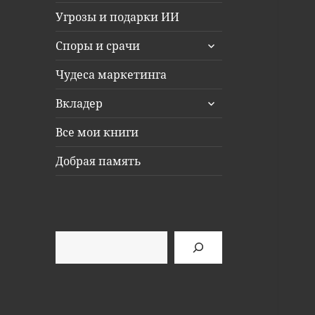
Угрозы и подарки ИИ
раскрыть
Споры и срачи
дочернее
меню
Чудеса маркетинга
раскрыть
Вкладер
дочернее
меню
Все мои книги
Добрая память
Поиск