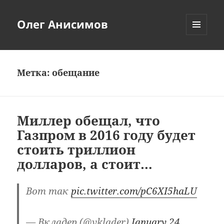
Олег Анисимов
МЕНЮ
И
ВИДЖЕТЫ
Метка:
обещание
Миллер обещал, что
Газпром в 2016 году будет
стоить триллион
долларов, а стоит…
Вот так
pic.twitter.com/pC6XI5haLU
— Вкладер (@vklader)
January 24,