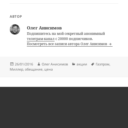
АВТОР
Олег Анисимов
Подпишитесь на мой секретный анонимный
телеграм-канал
с 20000 подписчиков.
Посмотреть все записи автора Олег Анисимов
Опубликовано
Автор
Рубрики
Метки
26/01/2016
Олег Анисимов
акции
Газпром
,
Миллер
,
обещание
,
цена