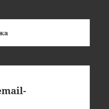
жа
mail-