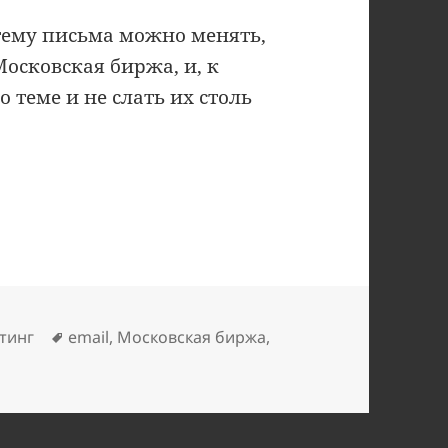
 тему письма можно менять,
осковская биржа, и, к
 теме и не слать их столь
-рассылка
ки
Метки
тинг
email
,
Московская биржа
,