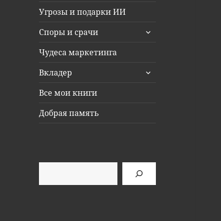
Угрозы и подарки ИИ
раскрыть
Споры и срачи
дочернее
меню
Чудеса маркетинга
раскрыть
Вкладер
дочернее
меню
Все мои книги
Добрая память
Поиск