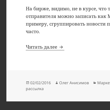
На бирже, видимо, не в курсе, что
отправителя можно записать как М
примеру, сгруппировать новости по
часто.
Самая ужасная email
Читать далее
Опубликовано
Автор
Рубри
02/02/2016
Олег Анисимов
Марке
рассылка