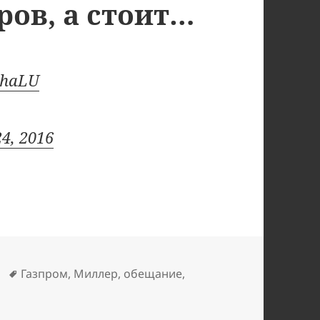
ов, а стоит…
5haLU
24, 2016
ки
Метки
Газпром
,
Миллер
,
обещание
,