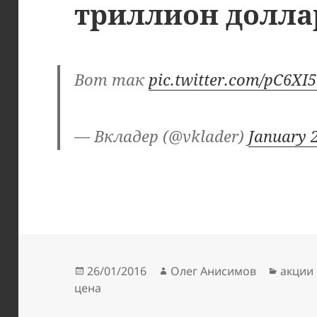
триллион доллар
Вот так
pic.twitter.com/pC6XI
— Вкладер (@vklader)
January 
Опубликовано
Автор
Рубри
26/01/2016
Олег Анисимов
акции
цена