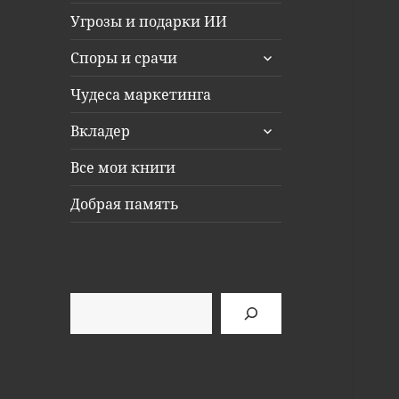
Угрозы и подарки ИИ
раскрыть
Споры и срачи
дочернее
меню
Чудеса маркетинга
раскрыть
Вкладер
дочернее
меню
Все мои книги
Добрая память
Поиск