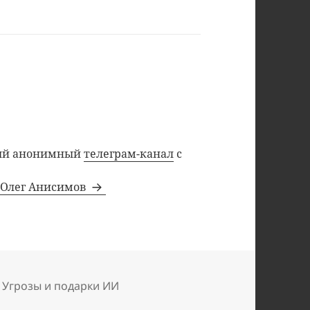
ный анонимный
телеграм-канал
с
а Олег Анисимов
ки
,
Угрозы и подарки ИИ