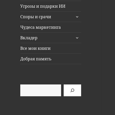
Угрозы и подарки ИИ
раскрыть
Споры и срачи
дочернее
меню
Чудеса маркетинга
раскрыть
Вкладер
дочернее
меню
Все мои книги
Добрая память
Поиск