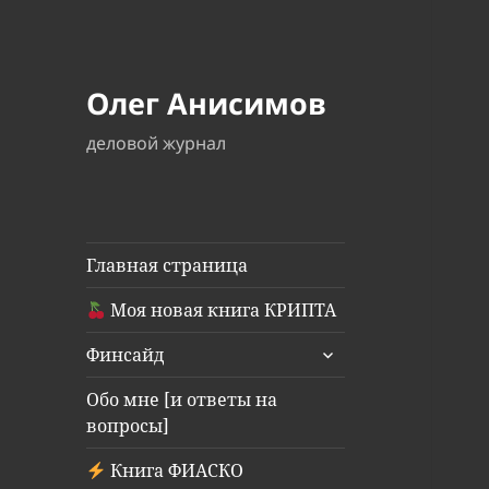
Олег Анисимов
деловой журнал
Главная страница
Моя новая книга КРИПТА
раскрыть
Финсайд
дочернее
меню
Обо мне [и ответы на
вопросы]
Книга ФИАСКО