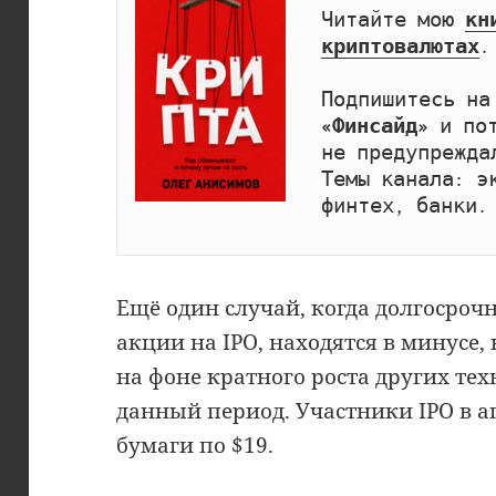
Читайте мою 
кн
криптовалютах
.

Подпишитесь на
«Финсайд»
 и по
не предупрежда
Темы канала: эк
финтех, банки.
Ещё один случай, когда долгосро
акции на IPO, находятся в минусе,
на фоне кратного роста других те
данный период. Участники IPO в а
бумаги по $19.