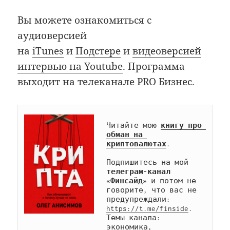
Вы можете ознакомиться с
аудиоверсией
на
iTunes
и
Подстере
и
видеоверсией
интервью на Youtube
. Программа
выходит на телеканале PRO Бизнес.
Читайте мою 
книгу про 
обман на 
криптовалютах
.

Подпишитесь на мой 
телеграм-канал 
«Финсайд»
 и потом не 
говорите, что вас не 
предупреждали: 
https://t.me/finside
. 
Темы канала: 
экономика, 