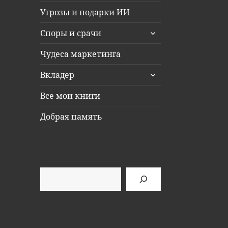
Угрозы и подарки ИИ
раскрыть
Споры и срачи
дочернее
меню
Чудеса маркетинга
раскрыть
Вкладер
дочернее
меню
Все мои книги
Добрая память
Поиск