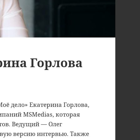
рина Горлова
Моё дело» Екатерина Горлова,
паний MSMedias, которая
ктов. Ведущий — Олег
овую версию интервью. Также