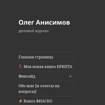
Олег Анисимов
деловой журнал
Главная страница
Моя новая книга КРИПТА
раскрыть
Финсайд
дочернее
меню
Обо мне [и ответы на
вопросы]
Книга ФИАСКО