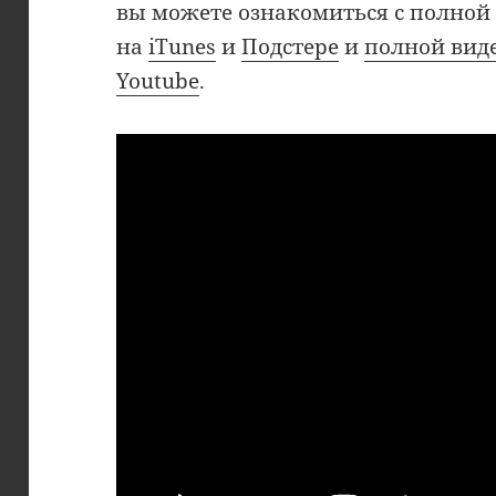
вы можете ознакомиться с полной
на
iTunes
и
Подстере
и
полной вид
Youtube
.