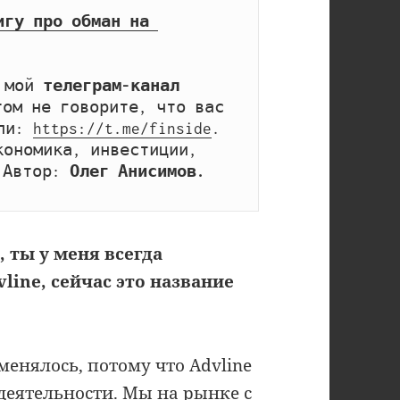
игу про обман на 
 мой 
телеграм-канал 
том не говорите, что вас 
ли: 
https://t.me/finside
. 
ономика, инвестиции, 
 Автор: 
Олег Анисимов.
ты у меня всегда
line, сейчас это название
енялось, потому что Advline
деятельности. Мы на рынке с