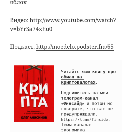
яблок
Видео:
http://www.youtube.com/watch?
v=bYrSa74xEu0
Подкаст:
http://moedelo.podster.fm/65
Читайте мою 
книгу про 
обман на 
криптовалютах
.

Подпишитесь на мой 
телеграм-канал 
«Финсайд»
 и потом не 
говорите, что вас не 
предупреждали: 
https://t.me/finside
. 
Темы канала: 
экономика, 