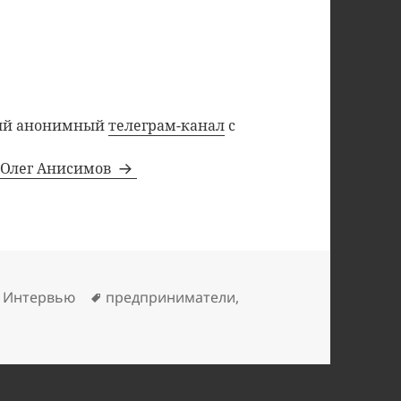
ный анонимный
телеграм-канал
с
а Олег Анисимов
ки
Метки
,
Интервью
предприниматели
,