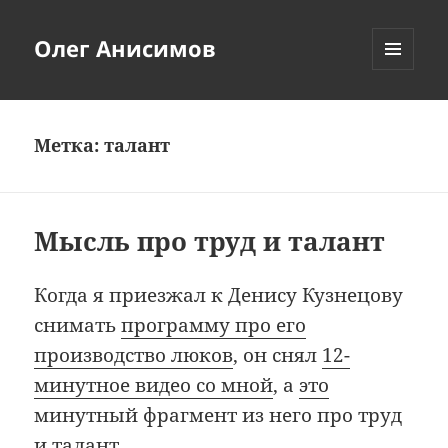
Олег Анисимов
МЕНЮ
И
ВИДЖЕТЫ
Метка:
талант
Мысль про труд и талант
Когда я приезжал к Денису Кузнецову
снимать
программу про его
производство люков
, он снял
12-
минутное видео со мной
, а
это
минутный фрагмент из него про труд
и талант.