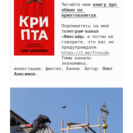
Читайте мою 
книгу про 
обман на 
криптовалютах
.

Подпишитесь на мой 
телеграм-канал 
«Финсайд»
 и потом не 
говорите, что вас не 
предупреждали: 
https://t.me/finside
. 
Темы канала: 
экономика, 
инвестиции, финтех, банки. Автор: 
Олег 
Анисимов.