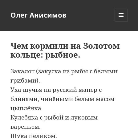
Олег Анисимов
МЕНЮ
И
ВИДЖЕТЫ
Чем кормили на Золотом
кольце: рыбное.
Закалот (закуска из рыбы с белыми
грибами).
Уха щучья на русский манер с
блинами, чинёными белым мясом
цыплёнка.
Кулебяка с рыбой и луковым
вареньем.
Щука целиком.