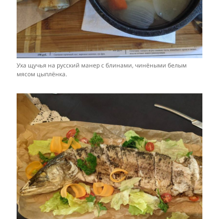
Уха щучья на русский манер с блинами, чинёными белым
мясом цыплёнка.