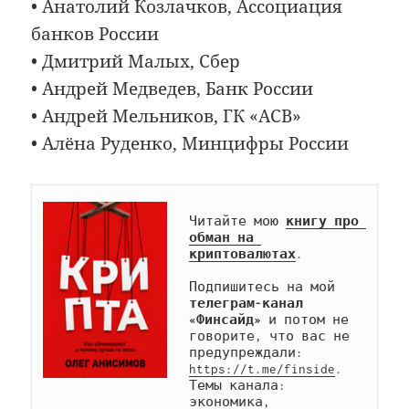
• Анатолий Козлачков, Ассоциация
банков России
• Дмитрий Малых, Сбер
• Андрей Медведев, Банк России
• Андрей Мельников, ГК «АСВ»
• Алёна Руденко, Минцифры России
Читайте мою 
книгу про 
обман на 
криптовалютах
.

Подпишитесь на мой 
телеграм-канал 
«Финсайд»
 и потом не 
говорите, что вас не 
предупреждали: 
https://t.me/finside
. 
Темы канала: 
экономика, 