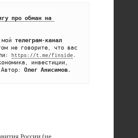
игу про обман на 
 мой 
телеграм-канал 
том не говорите, что вас 
ли: 
https://t.me/finside
. 
ономика, инвестиции, 
 Автор: 
Олег Анисимов.
вития России (не