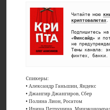
Читайте мою 
кн
криптовалютах
.

Подпишитесь на
«Финсайд»
 и по
не предупрежда
Темы канала: эк
финтех, банки.
Спикеры:
• Александр Ганьшин, Яндекс
• Джангир Джангиров, Сбер
• Полина Лион, Росатом
• Ирина Петрунина, Минэкономраз