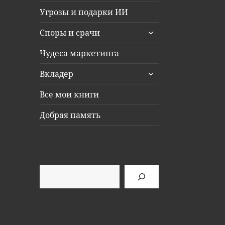
Угрозы и подарки ИИ
раскрыть
Споры и срачи
дочернее
меню
Чудеса маркетинга
раскрыть
Вкладер
дочернее
меню
Все мои книги
Добрая память
Поиск