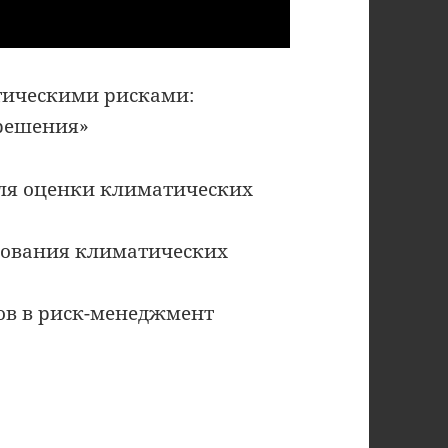
тическими рисками:
решения»
для оценки климатических
рования климатических
ов в риск-менеджмент