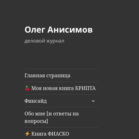
Олег Анисимов
деловой журнал
Главная страница
Моя новая книга КРИПТА
раскрыть
Финсайд
дочернее
меню
Обо мне [и ответы на
вопросы]
Книга ФИАСКО