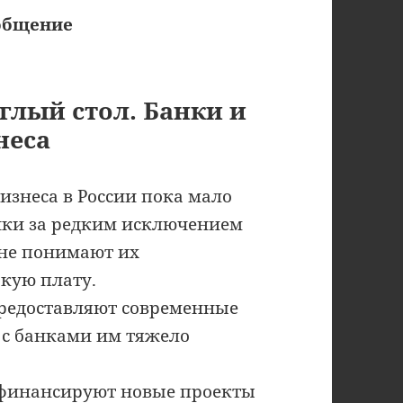
 общение
руглый стол. Банки и
неса
изнеса в России пока мало
нки за редким исключением
 не понимают их
окую плату.
предоставляют современные
а с банками им тяжело
финансируют новые проекты