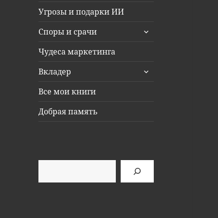
Угрозы и подарки ИИ
раскрыть
Споры и срачи
дочернее
меню
Чудеса маркетинга
раскрыть
Вкладер
дочернее
меню
Все мои книги
Добрая память
Поиск