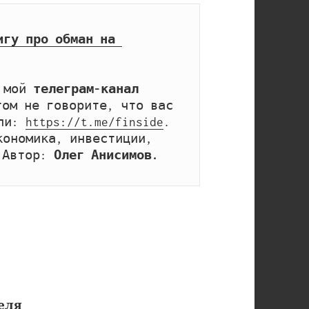
игу про обман на 
 мой 
телеграм-канал 
том не говорите, что вас 
ли: 
https://t.me/finside
. 
ономика, инвестиции, 
 Автор: 
Олег Анисимов.
еля