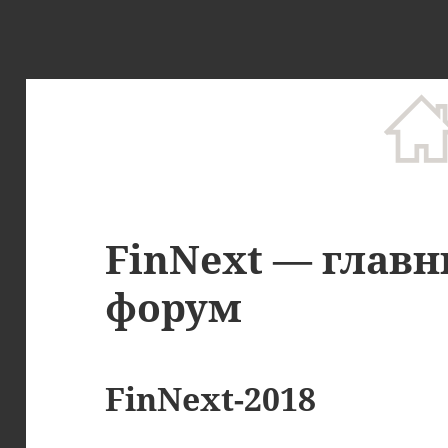
FinNext — глав
форум
FinNext-2018