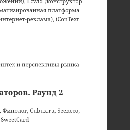
жений), Ecwid (конструктор
томатизированная платформа
интернет-реклама), iConText
финтех и перспективы рынка
аторов. Раунд 2
, Финолог, Cubux.ru, Seeneco,
 SweetCard