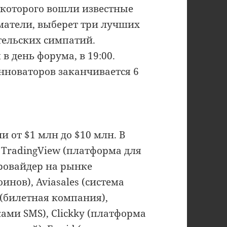
в которого вошли известные
матели, выберет три лучших
ительских симпатий.
в день форума, в 19:00.
инноваторов заканчивается 6
и от $1 млн до $10 млн. В
 TradingView (платформа для
провайдер на рынке
нов), Aviasales (система
u (билетная компания),
ами SMS), Clickky (платформа