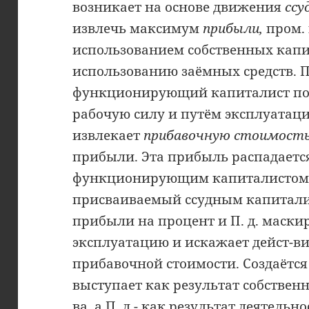
возникает на основе движения
ссу
извлечь максимум
прибыли,
пром.
использованием собственных капи
использованию заёмных средств. П
функционирующий капиталист пок
рабочую силу и путём эксплуатац
извлекает
прибавочную стоимост
прибыли. Эта прибыль распадается
функционирующим капиталистом
присваиваемый ссудным капитали
прибыли на процент и П. д. маски
эксплуатацию и искажает дейст-ви
прибавочной стоимости. Создаётся
выступает как результат собственн
ва, а П. д.- как результат деятел