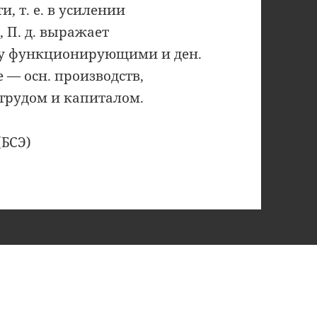
, т. е. в усилении
, П. д. выражает
у функционирующими и ден.
 — осн. производств,
трудом и капиталом.
(БСЭ)