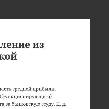
ление из
кой
сть средней прибыли,
о (функционирующего)
 за банковскую ссуду. П. д.