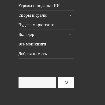
Угрозы и подарки ИИ
раскрыть
Споры и срачи
дочернее
меню
Чудеса маркетинга
раскрыть
Вкладер
дочернее
меню
Все мои книги
Добрая память
Поиск