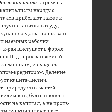
дного капитала.
Стремясь
 капиталисты наряду с
талов прибегают также к
олучив капитал в ссуду,
упает средства произ-ва и
ии наёмных рабочих
ь,
к-рая выступает в форме
 на П. д., присваиваемый
-заёмщиком, и
процент,
стом-кредитором. Деление
рует капита-листич.
т. природу этих частей
 видимость, будто процент
ости на капитал, а не произ-
ьности функционирующего