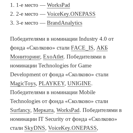
1-е место —
WorksPad
2-е место —
VoiceKey.ONEPASS
3-е место —
BrandAnalytics
Победителями в номинации Industry 4.0 от
фонда «Сколково» стали
FACE_IS
,
АКБ
Мониторинг
,
ExoAtlet
. Победителями в
номинации Technologies for Game
Development от фонда «Сколково» стали
MagicToys
,
PLAYKEY
,
UNIGINE
.
Победителями в номинации Mobile
Technologies от фонда «Сколково» стали
Surfancy
,
Мерката
,
WorksPad
. Победителями в
номинации IT Security от фонда «Сколково»
стали
SkyDNS
,
VoiceKey.ONEPASS
,