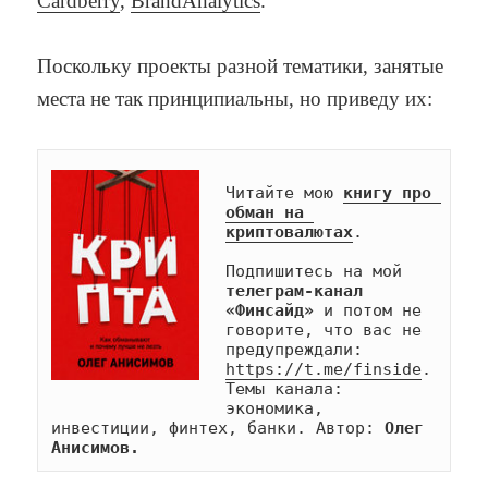
Cardberry
,
BrandAnalytics
.
Поскольку проекты разной тематики, занятые
места не так принципиальны, но приведу их:
Читайте мою 
книгу про 
обман на 
криптовалютах
.

Подпишитесь на мой 
телеграм-канал 
«Финсайд»
 и потом не 
говорите, что вас не 
предупреждали: 
https://t.me/finside
. 
Темы канала: 
экономика, 
инвестиции, финтех, банки. Автор: 
Олег 
Анисимов.