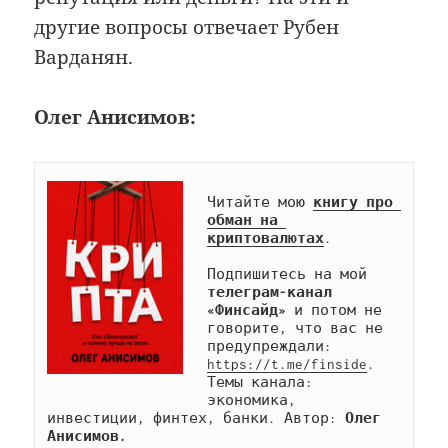
другие вопросы отвечает Рубен
Варданян.
Олег Анисимов:
Читайте мою 
книгу про 
обман на 
криптовалютах
.

Подпишитесь на мой 
телеграм-канал 
«Финсайд»
 и потом не 
говорите, что вас не 
предупреждали: 
https://t.me/finside
. 
Темы канала: 
экономика, 
инвестиции, финтех, банки. Автор: 
Олег 
Анисимов.