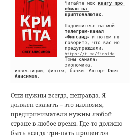
Читайте мою 
книгу про 
обман на 
криптовалютах
.

Подпишитесь на мой 
телеграм-канал 
«Финсайд»
 и потом не 
говорите, что вас не 
предупреждали: 
https://t.me/finside
. 
Темы канала: 
экономика, 
инвестиции, финтех, банки. Автор: 
Олег 
Анисимов.
Они нужны всегда, неправда. Я
должен сказать – это иллюзия,
предприниматели нужны любой
стране в любое время. Где-то должно
быть всегда три-пять процентов