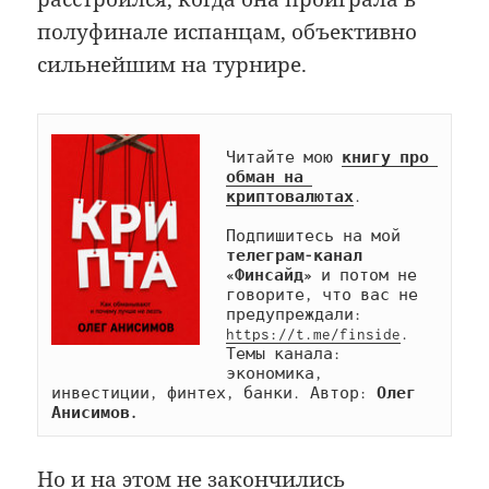
полуфинале испанцам, объективно
сильнейшим на турнире.
Читайте мою 
книгу про 
обман на 
криптовалютах
.

Подпишитесь на мой 
телеграм-канал 
«Финсайд»
 и потом не 
говорите, что вас не 
предупреждали: 
https://t.me/finside
. 
Темы канала: 
экономика, 
инвестиции, финтех, банки. Автор: 
Олег 
Анисимов.
Но и на этом не закончились