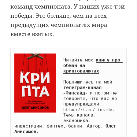
команд чемпионата. У наших уже три
победы. Это больше, чем на всех
предыдущих чемпионатах мира
вместе взятых.
Читайте мою 
книгу про 
обман на 
криптовалютах
.

Подпишитесь на мой 
телеграм-канал 
«Финсайд»
 и потом не 
говорите, что вас не 
предупреждали: 
https://t.me/finside
. 
Темы канала: 
экономика, 
инвестиции, финтех, банки. Автор: 
Олег 
Анисимов.