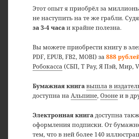
Этот опыт я приобрёл за миллионы
не наступить на те же грабли. Суд
за 3-4 часа
и крайне полезна.
Вы можете приобрести книгу в эл
PDF, EPUB, FB2, MOBI) за
888 рубле
Робокасса
(СБП, T Pay, Я Пэй, Мир, V
Бумажная книга
вышла в издател
доступна на
Альпине
,
Озоне
и в др
Электронная книга
доступна так
оформления подписки. От бумажно
тем, что в ней более 140 иллюстр