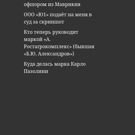
офшором из Маврикия
ООО «Ю1» подаёт на меня в
суд за скриншот
Кто теперь руководит
маркой «А.
Ростагрокомплекс» (бывшая
«Б.Ю. Александров»)
Куда делась марка Карло
Пазолини