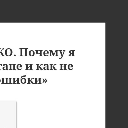
О. Почему я
тапе и как не
ошибки»