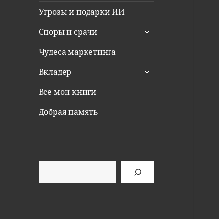
Угрозы и подарки ИИ
раскрыть
Споры и срачи
дочернее
меню
Чудеса маркетинга
раскрыть
Вкладер
дочернее
меню
Все мои книги
Добрая память
Поиск