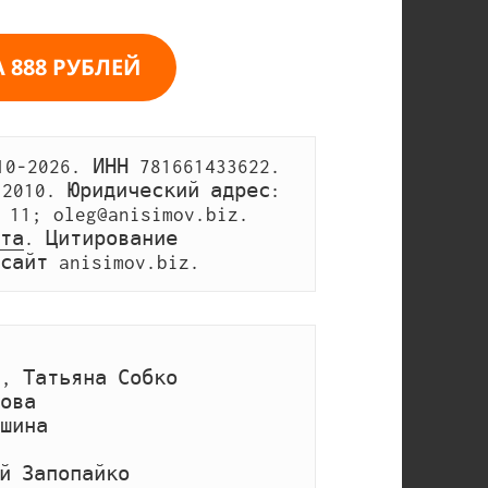
 888 РУБЛЕЙ
0-2026. ИНН 781661433622. 
.2010. Юридический адрес: 
Москва, Ходынский бульвар, дом 11; oleg@anisimov.biz. 
та
. Цитирование 
сайт anisimov.biz.
, Татьяна Собко
ова
ишина
й Запопайко