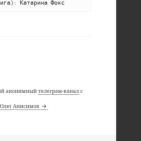
ига): Катарина Фокс
ный анонимный
телеграм-канал
с
а Олег Анисимов