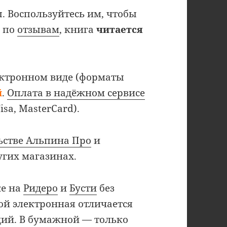
. Воспользуйтесь им, чтобы
я по
отзывам
, книга
читается
ектронном виде (форматы
й
.
Оплата в надёжном сервисе
isa, MasterCard).
ьстве Альпина Про
и
угих магазинах.
же на
Ридеро
и
Бусти
без
й электронная отличается
аций. В бумажной — только